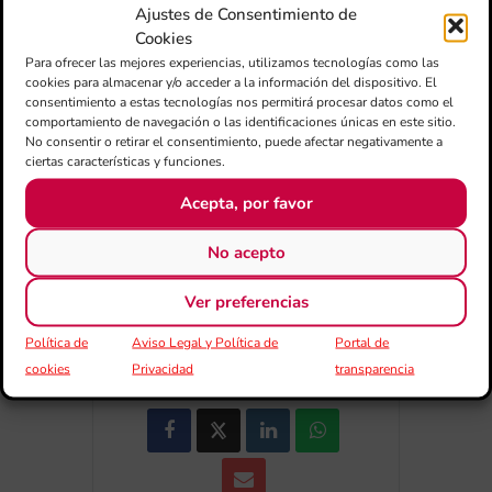
Ajustes de Consentimiento de
Cookies
Para ofrecer las mejores experiencias, utilizamos tecnologías como las
+ Afegir a Google Calendar
cookies para almacenar y/o acceder a la información del dispositivo. El
consentimiento a estas tecnologías nos permitirá procesar datos como el
comportamiento de navegación o las identificaciones únicas en este sitio.
Exportar + iCal / Outlook
No consentir o retirar el consentimiento, puede afectar negativamente a
ciertas características y funciones.
Acepta, por favor
No acepto
Ver preferencias
COMPARTIR
ESDEVENIMENT
Política de
Aviso Legal y Política de
Portal de
cookies
Privacidad
transparencia