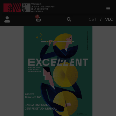
0
CST
VLC
FSMCV
Àrea de gestió
Àrea educativa
Àrea Artística
Actualitat
Tenda