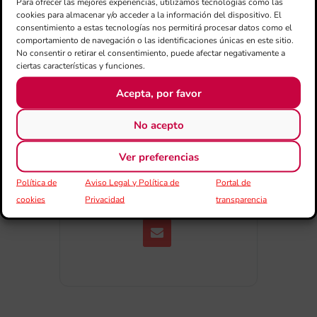
Para ofrecer las mejores experiencias, utilizamos tecnologías como las
Exportar + iCal / Outlook
cookies para almacenar y/o acceder a la información del dispositivo. El
consentimiento a estas tecnologías nos permitirá procesar datos como el
comportamiento de navegación o las identificaciones únicas en este sitio.
No consentir o retirar el consentimiento, puede afectar negativamente a
ciertas características y funciones.
Acepta, por favor
No acepto
COMPARTIR
ESDEVENIMENT
Ver preferencias
Política de
Aviso Legal y Política de
Portal de
cookies
Privacidad
transparencia