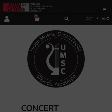
0
CST
VLC
FSMCV
Àrea de gestió
Àrea educativa
Àrea Artística
Actualitat
CONCERT
Tenda