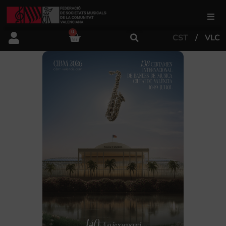
0
CST
VLC
FSMCV
Àrea de gestió
Àrea educativa
Àrea Artística
Actualitat
Tenda