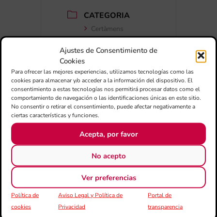
CATEGORIA
Certàmens
Ajustes de Consentimiento de
Cookies
Para ofrecer las mejores experiencias, utilizamos tecnologías como las
cookies para almacenar y/o acceder a la información del dispositivo. El
consentimiento a estas tecnologías nos permitirá procesar datos como el
comportamiento de navegación o las identificaciones únicas en este sitio.
No consentir o retirar el consentimiento, puede afectar negativamente a
ciertas características y funciones.
+ Afegir a Google Calendar
Acepta, por favor
Exportar + iCal / Outlook
No acepto
Ver preferencias
Política de
Aviso Legal y Política de
Portal de
cookies
Privacidad
transparencia