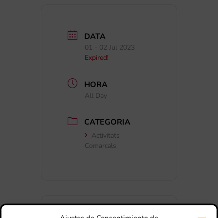
DATA
01 - 02 Jul 2023
Expired!
HORA
All Day
CATEGORIA
Activitats
Comarcals
Ajustes de Consentimiento de