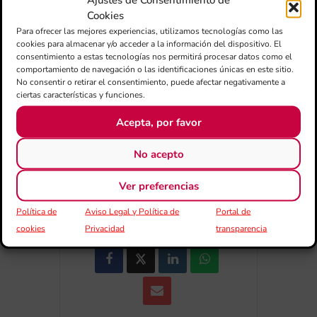
Cookies
+ Afegir a Google Calendar
Para ofrecer las mejores experiencias, utilizamos tecnologías como las
cookies para almacenar y/o acceder a la información del dispositivo. El
consentimiento a estas tecnologías nos permitirá procesar datos como el
Exportar + iCal / Outlook
comportamiento de navegación o las identificaciones únicas en este sitio.
No consentir o retirar el consentimiento, puede afectar negativamente a
ciertas características y funciones.
Acepta, por favor
No acepto
Ver preferencias
COMPARTIR
ESDEVENIMENT
Política de
Aviso Legal y Política de
Portal de
cookies
Privacidad
transparencia