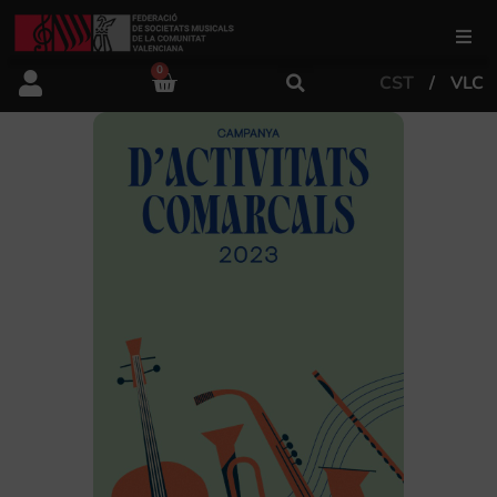
0
CST
VLC
FSMCV
Àrea de gestió
Àrea educativa
Àrea Artística
Actualitat
Tenda