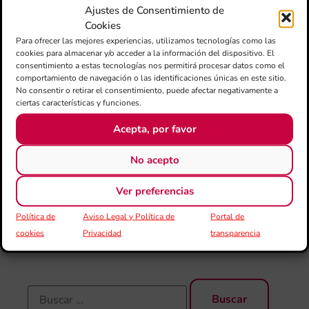
la
Ajustes de Consentimiento de
sin
Cookies
Fer
Para ofrecer las mejores experiencias, utilizamos tecnologías como las
Fe
cookies para almacenar y/o acceder a la información del dispositivo. El
Má
consentimiento a estas tecnologías nos permitirá procesar datos como el
jó
comportamiento de navegación o las identificaciones únicas en este sitio.
mú
No consentir o retirar el consentimiento, puede afectar negativamente a
fo
ciertas características y funciones.
la 
Acepta, por favor
baj
dir
de 
No acepto
Día
Gar
Ver preferencias
una
qu
Política de
Aviso Legal y Política de
Portal de
rec
cookies
Privacidad
transparencia