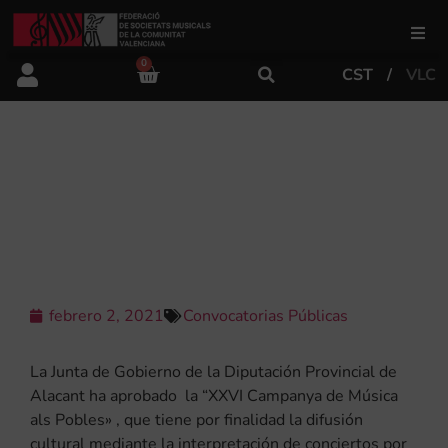
0
CST
VLC
FSMCV
Áreas de gestión
CONVOCATORIA DE LA “XXVI
CAMPAÑA DE MÚSICA A LOS
PUEBLOS» ANUALIDAD 2021
Área educativa
Área artística
febrero 2, 2021
Convocatorias Públicas
Actualidad
La Junta de Gobierno de la Diputación Provincial de
Alacant ha aprobado la “XXVI Campanya de Música
als Pobles» , que tiene por finalidad la difusión
Tienda
cultural mediante la interpretación de conciertos por