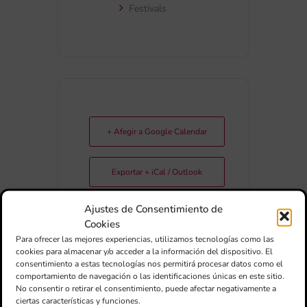
Festivals
+ Afegir a Google Calendar
Exportar + iCal / Outlook
Ajustes de Consentimiento de
Cookies
Para ofrecer las mejores experiencias, utilizamos tecnologías como las
cookies para almacenar y/o acceder a la información del dispositivo. El
consentimiento a estas tecnologías nos permitirá procesar datos como el
comportamiento de navegación o las identificaciones únicas en este sitio.
No consentir o retirar el consentimiento, puede afectar negativamente a
COMPARTIR
ciertas características y funciones.
ESDEVENIMENT