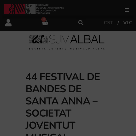
0
CST
VLC
FSMCV
Àrea de gestió
Àrea educativa
44 FESTIVAL DE
BANDES DE
Àrea Artística
SANTA ANNA –
Actualitat
SOCIETAT
JOVENTUT
Tenda