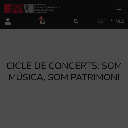
0
CST
VLC
FSMCV
Àrea de gestió
Àrea educativa
CICLE DE CONCERTS: SOM
MÚSICA, SOM PATRIMONI
Àrea Artística
Actualitat
Tenda