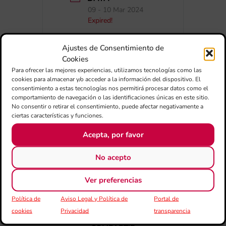
09 - 10 Mar 2024
Expired!
Ajustes de Consentimiento de
Cookies
Para ofrecer las mejores experiencias, utilizamos tecnologías como las
cookies para almacenar y/o acceder a la información del dispositivo. El
consentimiento a estas tecnologías nos permitirá procesar datos como el
comportamiento de navegación o las identificaciones únicas en este sitio.
No consentir o retirar el consentimiento, puede afectar negativamente a
+ Afegir a Google Calendar
ciertas características y funciones.
Acepta, por favor
Exportar + iCal / Outlook
No acepto
Ver preferencias
Política de
Aviso Legal y Política de
Portal de
cookies
Privacidad
transparencia