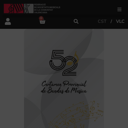
0
CST
VLC
FSMCV
Àrea de gestió
Àrea educativa
Àrea Artística
Actualitat
Tenda