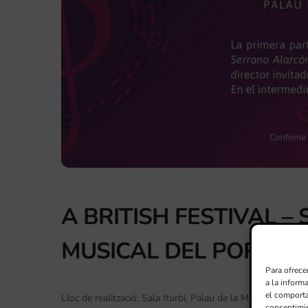
A BRITISH FESTIVAL –
MUSICAL DEL PORT
Para ofrece
a la inform
el comporta
Lloc de realització: Sala Iturbi, Palau de la Música, Valènci
consentimie