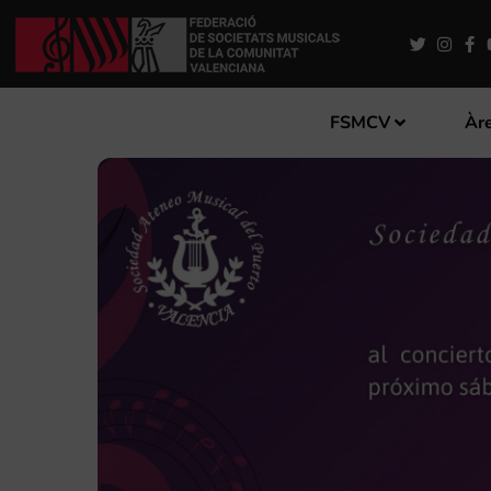
FSMCV
Àre