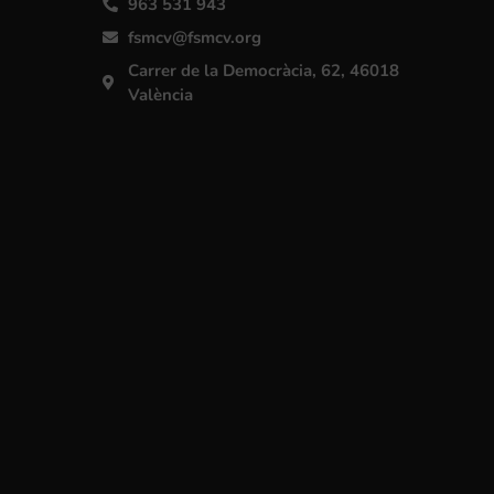
963 531 943
fsmcv@fsmcv.org
Carrer de la Democràcia, 62, 46018
València