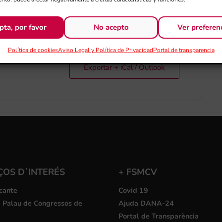
pta, por favor
No acepto
Ver preferen
Política de cookies
Aviso Legal y Política de Privacidad
Portal de transparencia
Exportar + iCal / Outlook
ÇOS D´INTERÉS
+ FSMCV
cante
Covid 19
i Palau de Congressos de
Ajuda DANA-24
Portal de Transparència