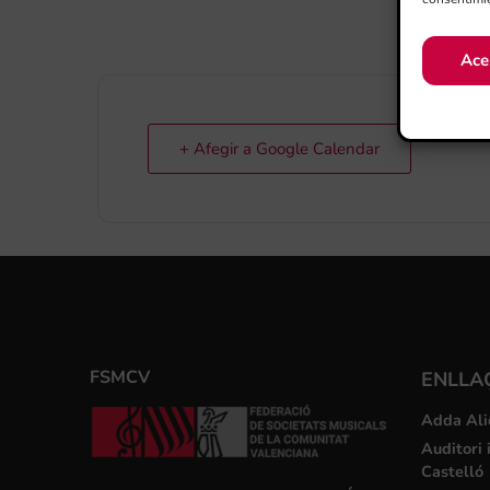
Ace
+ Afegir a Google Calendar
FSMCV
ENLLA
Adda Ali
Auditori 
Castelló