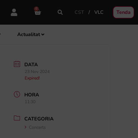
0
CST
VLC
Tenda
Actualitat
DATA
23 Nov 2024
Expired!
HORA
11:30
CATEGORIA
Concerts