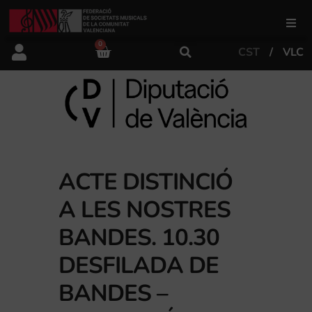
0
CST
VLC
FSMCV
Àrea de gestió
Àrea educativa
ACTE DISTINCIÓ
Àrea Artística
A LES NOSTRES
BANDES. 10.30
Actualitat
DESFILADA DE
BANDES –
Tenda