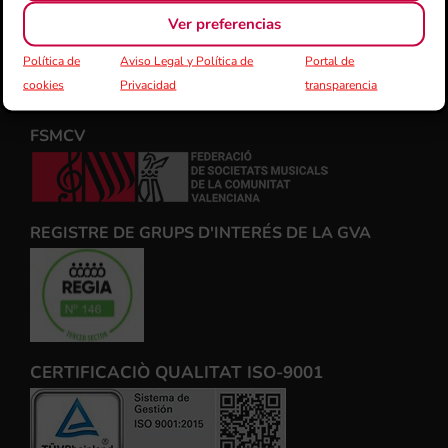
Ver preferencias
Política de
Aviso Legal y Política de
Portal de
cookies
Privacidad
transparencia
FSMCV
REGISTRE DE GRUPS D'INTERÉS DE LA GVA
CERTIFICACIÒ QUALITAT ISO-9001