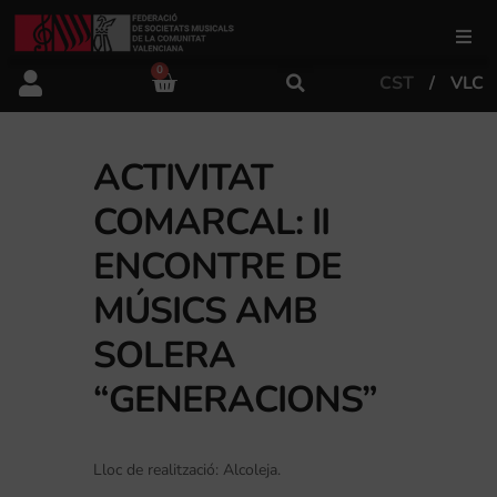
0
CST
VLC
FSMCV
Àrea de gestió
ACTIVITAT
COMARCAL: II
Àrea educativa
ENCONTRE DE
MÚSICS AMB
Àrea Artística
SOLERA
“GENERACIONS”
Actualitat
Tenda
Lloc de realització: Alcoleja.