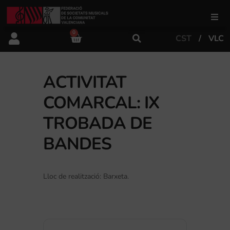
0
CST
VLC
FSMCV
Àrea de gestió
ACTIVITAT
COMARCAL: IX
Àrea educativa
TROBADA DE
BANDES
Àrea Artística
Lloc de realització: Barxeta.
Actualitat
Tenda