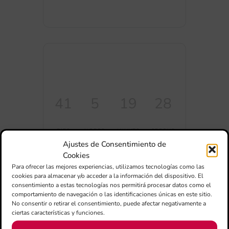
41
5
19
28
DIES
HORES
MINUTS
SEGONS
Ajustes de Consentimiento de
Cookies
Para ofrecer las mejores experiencias, utilizamos tecnologías como las
cookies para almacenar y/o acceder a la información del dispositivo. El
consentimiento a estas tecnologías nos permitirá procesar datos como el
COMPARTIR
comportamiento de navegación o las identificaciones únicas en este sitio.
ESDEVENIMENT
No consentir o retirar el consentimiento, puede afectar negativamente a
ciertas características y funciones.