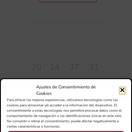
70
14
37
31
DIES
HORES
MINUTS
SEGONS
Ajustes de Consentimiento de
Cookies
Para ofrecer las mejores experiencias, utilizamos tecnologías como las
cookies para almacenar y/o acceder a la información del dispositivo. El
consentimiento a estas tecnologías nos permitirá procesar datos como el
comportamiento de navegación o las identificaciones únicas en este sitio.
COMPARTIR
No consentir o retirar el consentimiento, puede afectar negativamente a
ESDEVENIMENT
ciertas características y funciones.