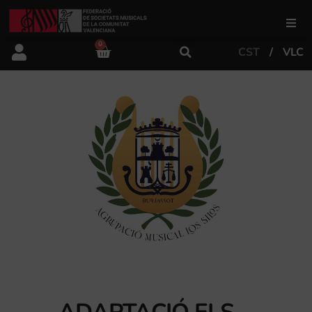
0
CST
VLC
FSMCV
Àrea de gestió
Àrea educativa
Àrea Artística
Actualitat
Tenda