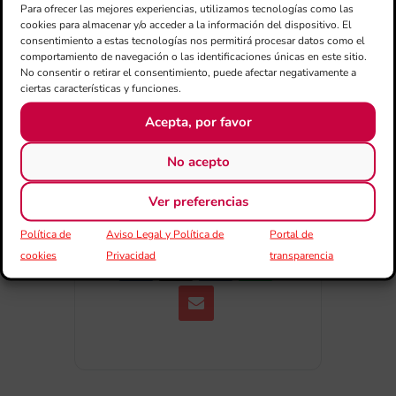
Para ofrecer las mejores experiencias, utilizamos tecnologías como las
Exportar + iCal / Outlook
cookies para almacenar y/o acceder a la información del dispositivo. El
consentimiento a estas tecnologías nos permitirá procesar datos como el
comportamiento de navegación o las identificaciones únicas en este sitio.
No consentir o retirar el consentimiento, puede afectar negativamente a
ciertas características y funciones.
Acepta, por favor
No acepto
COMPARTIR
ESDEVENIMENT
Ver preferencias
Política de
Aviso Legal y Política de
Portal de
cookies
Privacidad
transparencia