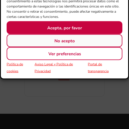
consentimiento a estas tecnologías nos permitirá procesar datos como el
comportamiento de navegación o las identificaciones únicas en este sitio.
No consentir o retirar el consentimiento, puede afectar negativamente a
ciertas características y funciones.
Acepta, por favor
COMPARTIR
ESDEVENIMENT
No acepto
Ver preferencias
Política de
Aviso Legal y Política de
Portal de
cookies
Privacidad
transparencia