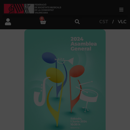
0
CST
VLC
FSMCV
Àrea de gestió
Àrea educativa
Àrea Artística
Actualitat
Tenda