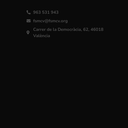
963 531 943
fsmcv@fsmcv.org
Carrer de la Democràcia, 62, 46018
València