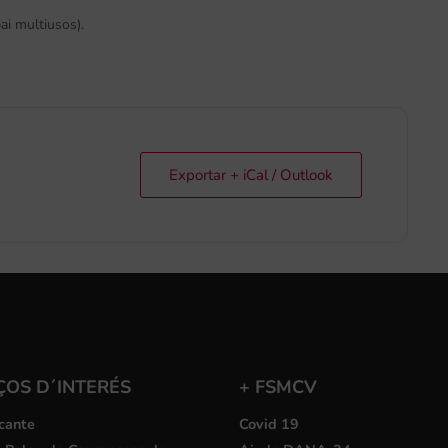
pai multiusos).
Exportar + iCal / Outlook
ÇOS D´INTERÉS
+ FSMCV
cante
Covid 19