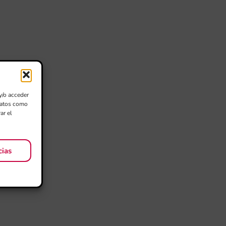
y/o acceder
 datos como
ar el
cias