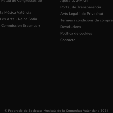
i Palau de Congressos de
Ajuda DANA-24
Portal de Transparència
la Música València
Avís Legal i de Privacitat
Les Arts - Reina Sofía
Termes i condicions de compra
 Commission Erasmus +
Devolucions
Política de cookies
Contacte
© Federació de Societats Musicals de la Comunitat Valenciana 2024