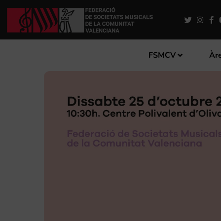
FSMCV
Àre