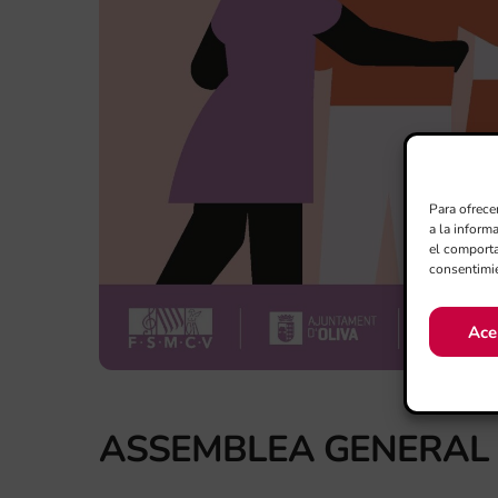
Para ofrece
a la inform
el comporta
consentimie
Ace
ASSEMBLEA GENERAL 