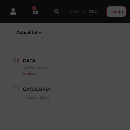
0
CST
VLC
Tenda
Actualitat
DATA
25 Oct 2025
Expired!
CATEGORIA
Assemblees