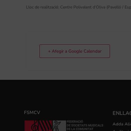
Lloc de realització: Centre Polivalent d’Oliva (Pavelló / Es
+ Afegir a Google Calendar
FSMCV
ENLLA
Adda Ali