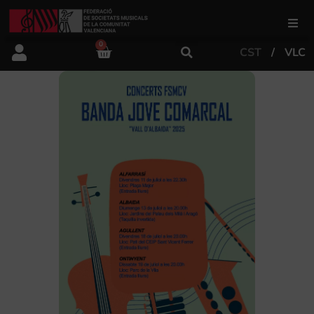
0
CST
VLC
FSMCV
Àrea de gestió
Àrea educativa
Àrea Artística
Actualitat
Tenda