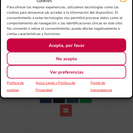
Cookies
Para ofrecer las mejores experiencias, utilizamos tecnologías como las
cookies para almacenar y/o acceder a la información del dispositivo. El
Exportar + iCal / Outlook
consentimiento a estas tecnologías nos permitirá procesar datos como el
comportamiento de navegación o las identificaciones únicas en este sitio.
No consentir o retirar el consentimiento, puede afectar negativamente a
ciertas características y funciones.
Acepta, por favor
No acepto
COMPARTIR
Ver preferencias
ESDEVENIMENT
Política de
Aviso Legal y Política de
Portal de
cookies
Privacidad
transparencia