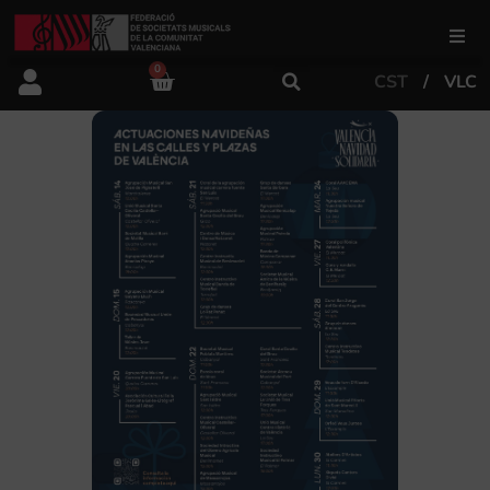
0
CST
VLC
FSMCV
Àrea de gestió
Àrea educativa
Àrea Artística
Actualitat
Tenda