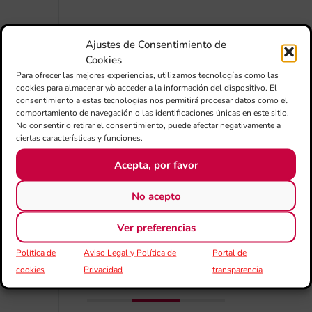
Ajustes de Consentimiento de
Cookies
Para ofrecer las mejores experiencias, utilizamos tecnologías como las
cookies para almacenar y/o acceder a la información del dispositivo. El
consentimiento a estas tecnologías nos permitirá procesar datos como el
+ Afegir a Google Calendar
comportamiento de navegación o las identificaciones únicas en este sitio.
No consentir o retirar el consentimiento, puede afectar negativamente a
ciertas características y funciones.
Exportar + iCal / Outlook
Acepta, por favor
No acepto
Ver preferencias
Política de
Aviso Legal y Política de
Portal de
cookies
Privacidad
transparencia
COMPARTIR
ESDEVENIMENT