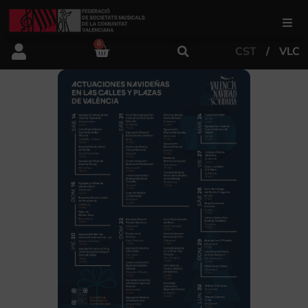
0
CST
VLC
FSMCV
Àrea de gestió
Àrea educativa
Àrea Artística
Actualitat
Tenda