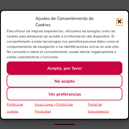
Ajustes de Consentimiento de
Cookies
Para ofrecer las mejores experiencias, utilizamos tecnologías como las
cookies para almacenar y/o acceder a la información del dispositivo. El
consentimiento a estas tecnologías nos permitirá procesar datos como el
+ Afegir a Google Calendar
comportamiento de navegación o las identificaciones únicas en este sitio.
No consentir o retirar el consentimiento, puede afectar negativamente a
ciertas características y funciones.
Exportar + iCal / Outlook
Acepta, por favor
No acepto
Ver preferencias
Política de
Aviso Legal y Política de
Portal de
cookies
Privacidad
transparencia
COMPARTIR
ESDEVENIMENT