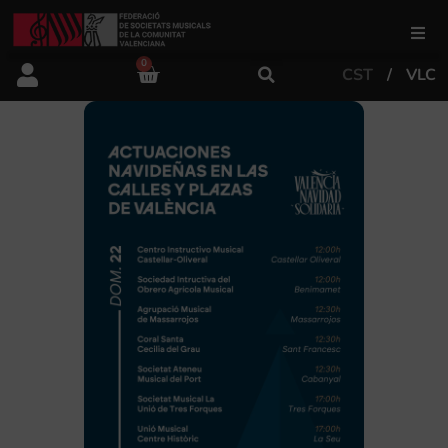
0
CST
VLC
FSMCV
Àrea de gestió
Àrea educativa
Àrea Artística
Actualitat
Tenda