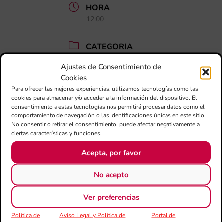
HORA
12:00
CATEGORIA
Concerts
Ajustes de Consentimiento de
Cookies
Para ofrecer las mejores experiencias, utilizamos tecnologías como las
cookies para almacenar y/o acceder a la información del dispositivo. El
consentimiento a estas tecnologías nos permitirá procesar datos como el
comportamiento de navegación o las identificaciones únicas en este sitio.
No consentir o retirar el consentimiento, puede afectar negativamente a
ciertas características y funciones.
+ Afegir a Google Calendar
Acepta, por favor
No acepto
Exportar + iCal / Outlook
Ver preferencias
Política de
Aviso Legal y Política de
Portal de