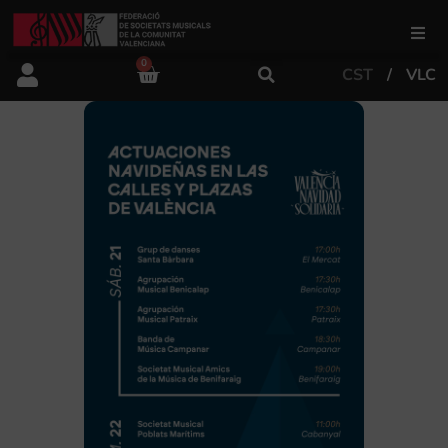
0
CST
VLC
FSMCV
Àrea de gestió
Àrea educativa
Àrea Artística
Actualitat
Tenda