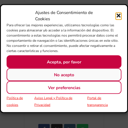
Ajustes de Consentimiento de
Cookies
Para ofrecer las mejores experiencias, utilizamos tecnologías como las
cookies para almacenar y/o acceder a la información del dispositivo. El
+ Afegir a Google Calendar
consentimiento a estas tecnologías nos permitirá procesar datos como el
comportamiento de navegación o las identificaciones únicas en este sitio.
No consentir o retirar el consentimiento, puede afectar negativamente a
ciertas características y funciones.
Exportar + iCal / Outlook
Acepta, por favor
No acepto
Ver preferencias
Política de
Aviso Legal y Política de
Portal de
COMPARTIR
cookies
Privacidad
transparencia
ESDEVENIMENT