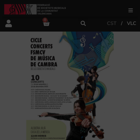
0
CST
VLC
FSMCV
Àrea de gestió
Àrea educativa
Àrea Artística
Actualitat
Tenda