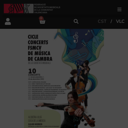
0
CST
VLC
FSMCV
Àrea de gestió
Àrea educativa
Àrea Artística
Actualitat
Tenda