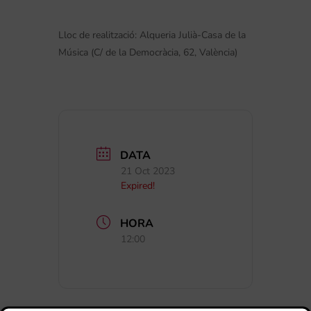
Lloc de realització:
Alqueria Julià-Casa de la
Música (C/ de la Democràcia, 62, València)
DATA
21 Oct 2023
Expired!
HORA
12:00