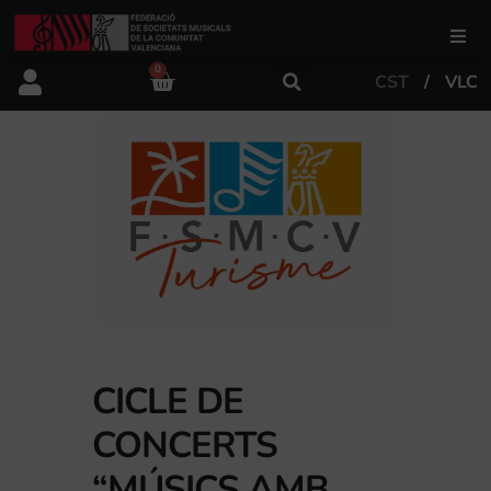
0
CST
VLC
FSMCV
Àrea de gestió
Àrea educativa
Àrea Artística
Actualitat
CICLE DE
CONCERTS
Tenda
“MÚSICS AMB