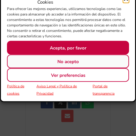
+ Afegir a Google Calendar
Cookies
Para ofrecer las mejores experiencias, utilizamos tecnologías como las
cookies para almacenar y/o acceder a la información del dispositivo. El
Exportar + iCal / Outlook
consentimiento a estas tecnologías nos permitirá procesar datos como el
comportamiento de navegación o las identificaciones únicas en este sitio.
No consentir o retirar el consentimiento, puede afectar negativamente a
ciertas características y funciones.
Acepta, por favor
No acepto
COMPARTIR
Ver preferencias
ESDEVENIMENT
Política de
Aviso Legal y Política de
Portal de
cookies
Privacidad
transparencia