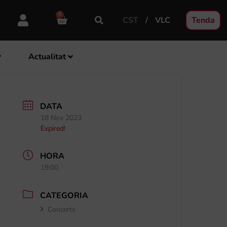
0
CST
VLC
Tenda
Actualitat
DATA
18 Nov 2023
Expired!
HORA
19:00
CATEGORIA
Concerts