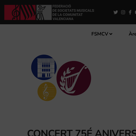
FSMCV
Àre
CONCERT 75É ANIVERSA