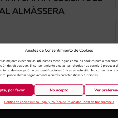
CAL ALMÀSSERA
Ajustes de Consentimiento de Cookies
r las mejores experiencias, utilizamos tecnologías como las cookies para almacenar 
ación del dispositivo. El consentimiento a estas tecnologías nos permitirá procesar
Exportar + iCal / Outlook
miento de navegación o las identificaciones únicas en este sitio. No consentir o retir
nto, puede afectar negativamente a ciertas características y funciones.
pta, por favor
No acepto
Ver preferen
Política de cookies
Aviso Legal y Política de Privacidad
Portal de transparencia