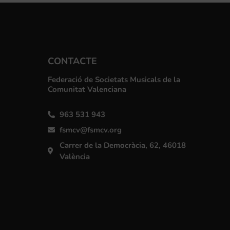
CONTACTE
Federació de Societats Musicals de la
Comunitat Valenciana
963 531 943
fsmcv@fsmcv.org
Carrer de la Democràcia, 62, 46018
València