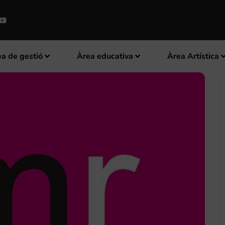
a de gestió
Àrea educativa
Àrea Artística