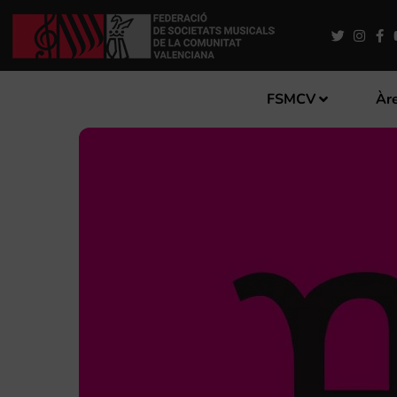
FSMCV
Àre