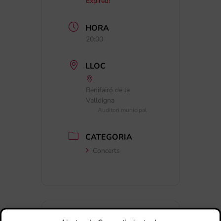
Expired!
HORA
20:00
LLOC
Benifairó de la
Valldigna
Auditori municipal
CATEGORIA
Concerts