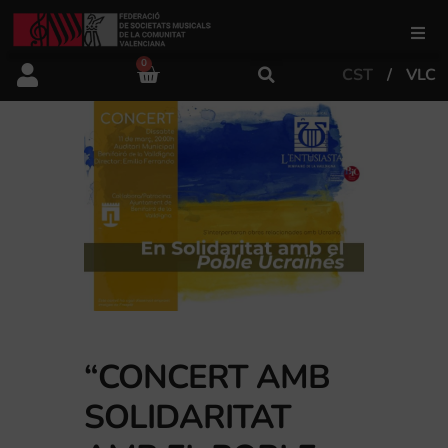
0
CST
VLC
FSMCV
Àrea de gestió
Àrea educativa
Àrea Artística
Actualitat
“CONCERT AMB
SOLIDARITAT
Tenda