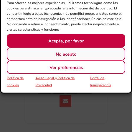
Para ofrecer las mejores experiencias, utilizamos tecnologías como las
Exportar + iCal / Outlook
cookies para almacenar y/o acceder a la información del dispositivo. El
consentimiento a estas tecnologías nos permitirá procesar datos como el
comportamiento de navegación o las identificaciones únicas en este sitio.
No consentir o retirar el consentimiento, puede afectar negativamente a
ciertas características y funciones.
Acepta, por favor
No acepto
COMPARTIR
ESDEVENIMENT
Ver preferencias
Política de
Aviso Legal y Política de
Portal de
cookies
Privacidad
transparencia