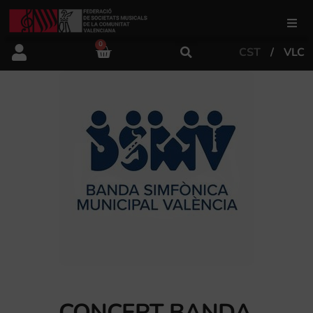
0
CST
VLC
FSMCV
Àrea de gestió
Àrea educativa
Àrea Artística
Actualitat
Tenda
CONCERT BANDA