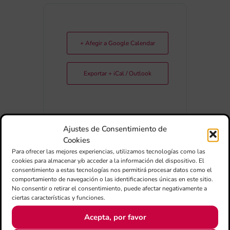
+ Afegir a Google Calendar
Exportar + iCal / Outlook
Ajustes de Consentimiento de
Cookies
Para ofrecer las mejores experiencias, utilizamos tecnologías como las
cookies para almacenar y/o acceder a la información del dispositivo. El
COMPARTIR
consentimiento a estas tecnologías nos permitirá procesar datos como el
ESDEVENIMENT
comportamiento de navegación o las identificaciones únicas en este sitio.
No consentir o retirar el consentimiento, puede afectar negativamente a
ciertas características y funciones.
Acepta, por favor