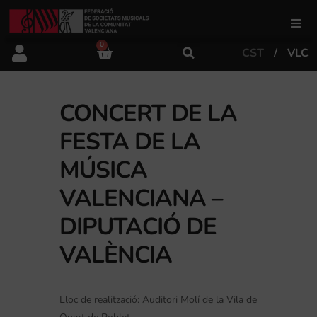
0
CST
VLC
FSMCV
Àrea de gestió
CONCERT DE LA
FESTA DE LA
Àrea educativa
MÚSICA
VALENCIANA –
Àrea Artística
DIPUTACIÓ DE
VALÈNCIA
Actualitat
Tenda
Lloc de realització: Auditori Molí de la Vila de