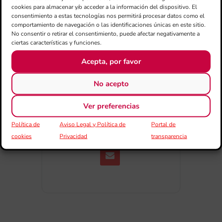
cookies para almacenar y/o acceder a la información del dispositivo. El
consentimiento a estas tecnologías nos permitirá procesar datos como el
comportamiento de navegación o las identificaciones únicas en este sitio.
No consentir o retirar el consentimiento, puede afectar negativamente a
ciertas características y funciones.
Acepta, por favor
COMPARTIR
No acepto
ESDEVENIMENT
Ver preferencias
Política de
Aviso Legal y Política de
Portal de
cookies
Privacidad
transparencia