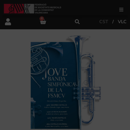
0
CST
VLC
FSMCV
Àrea de gestió
Àrea educativa
Àrea Artística
Actualitat
Tenda