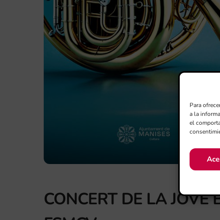
Para ofrece
a la inform
el comporta
consentimie
Ace
CONCERT DE LA JOVE 