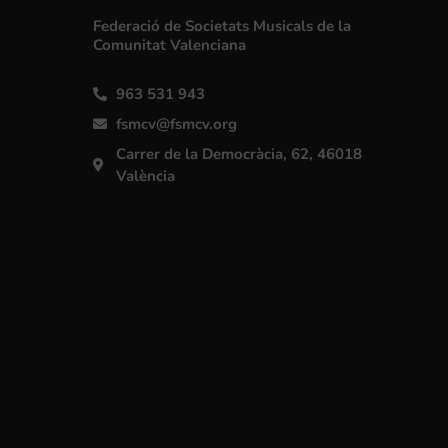
Federació de Societats Musicals de la
Comunitat Valenciana
963 531 943
fsmcv@fsmcv.org
Carrer de la Democràcia, 62, 46018
València