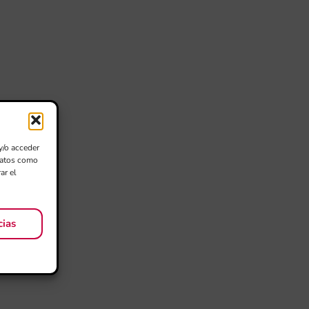
y/o acceder
 datos como
ar el
cias