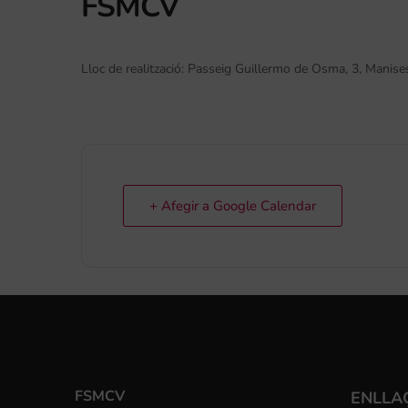
FSMCV
Lloc de realització: Passeig Guillermo de Osma, 3, Manise
+ Afegir a Google Calendar
FSMCV
ENLLA