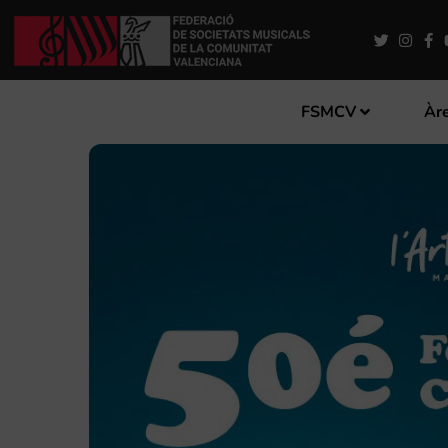
FSMCV
Àre