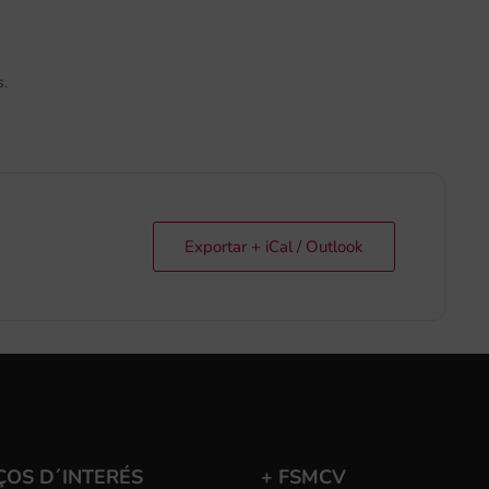
s.
Exportar + iCal / Outlook
ÇOS D´INTERÉS
+ FSMCV