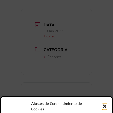
DATA
13 Jan 2023
Expired!
CATEGORIA
Concerts
+ Afegir a Google Calendar
Ajustes de Consentimiento de
Cookies