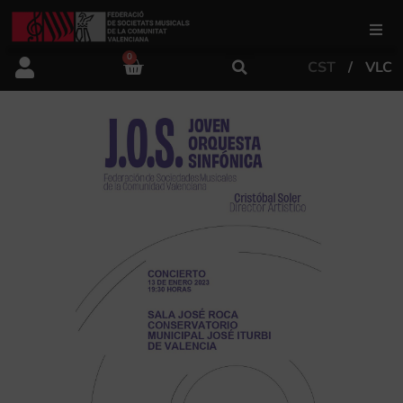
0
CST
VLC
FSMCV
Àrea de gestió
Àrea educativa
Àrea Artística
Actualitat
Tenda