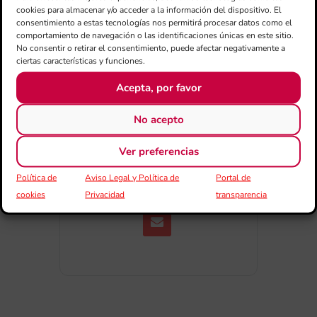
cookies para almacenar y/o acceder a la información del dispositivo. El
consentimiento a estas tecnologías nos permitirá procesar datos como el
comportamiento de navegación o las identificaciones únicas en este sitio.
No consentir o retirar el consentimiento, puede afectar negativamente a
ciertas características y funciones.
Acepta, por favor
COMPARTIR
No acepto
ESDEVENIMENT
Ver preferencias
Política de
Aviso Legal y Política de
Portal de
cookies
Privacidad
transparencia