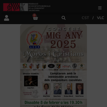
0
CST
VLC
FSMCV
Àrea de gestió
Àrea educativa
Àrea Artística
Actualitat
Tenda