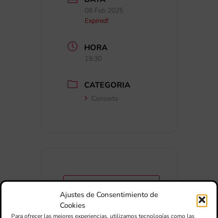
08 Feb 2025
Expired!
HORA
19:30
CATEGORIA
Concerts
+ Afegir a Google Calendar
Ajustes de Consentimiento de
Cookies
Exportar + iCal / Outlook
Para ofrecer las mejores experiencias, utilizamos tecnologías como las