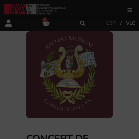
0
CST
VLC
FSMCV
Àrea de gestió
Àrea educativa
Àrea Artística
Actualitat
Tenda
CONCERT DE