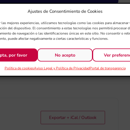
Ajustes de Consentimiento de Cookies
IRECTOR CONVIDAT D.
r las mejores experiencias, utilizamos tecnologías como las cookies para almacenar 
ación del dispositivo. El consentimiento a estas tecnologías nos permitirá procesar
miento de navegación o las identificaciones únicas en este sitio. No consentir o retir
M LA ARMÓNICA DE
nto, puede afectar negativamente a ciertas características y funciones.
pta, por favor
No acepto
Ver preferen
Política de cookies
Aviso Legal y Política de Privacidad
Portal de transparencia
Exportar + iCal / Outlook