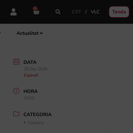
0
CST
VLC
Tenda
Actualitat
DATA
28 Dec 2025
Expired!
HORA
19:00
CATEGORIA
Concerts