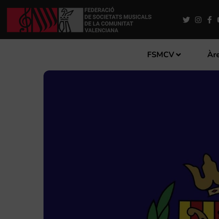
FSMCV
Àre