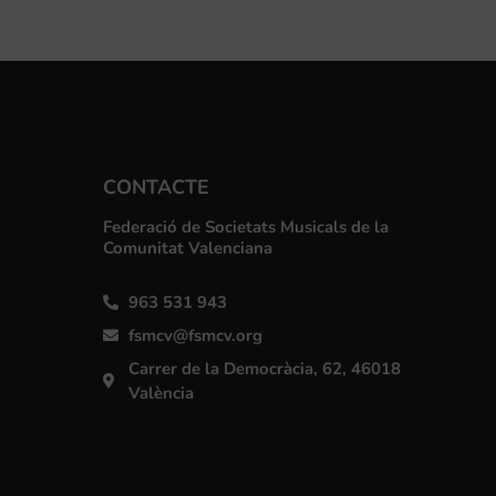
CONTACTE
Federació de Societats Musicals de la
Comunitat Valenciana
963 531 943
fsmcv@fsmcv.org
Carrer de la Democràcia, 62, 46018
València