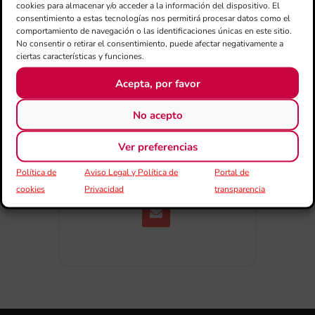
cookies para almacenar y/o acceder a la información del dispositivo. El
consentimiento a estas tecnologías nos permitirá procesar datos como el
comportamiento de navegación o las identificaciones únicas en este sitio.
No consentir o retirar el consentimiento, puede afectar negativamente a
ciertas características y funciones.
Acepta, por favor
COMPARTIR
No acepto
ESDEVENIMENT
Ver preferencias
Política de
Aviso Legal y Política de
Portal de
cookies
Privacidad
transparencia