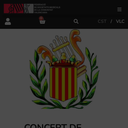
0
CST
VLC
FSMCV
Àrea de gestió
Àrea educativa
Àrea Artística
Actualitat
Tenda
CONCERT DE