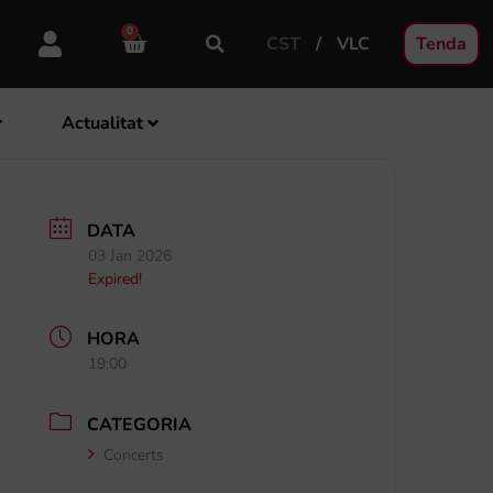
0
CST
VLC
Tenda
Actualitat
DATA
03 Jan 2026
Expired!
HORA
19:00
CATEGORIA
Concerts