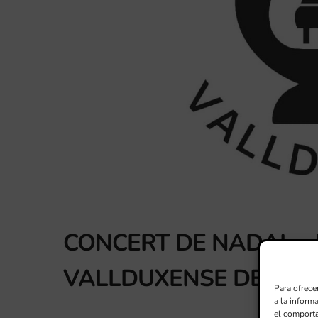
CONCERT DE NADAL – 
VALLDUXENSE DE LA V
Para ofrece
a la inform
el comporta