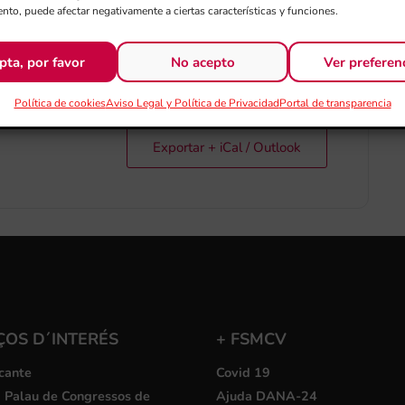
nto, puede afectar negativamente a ciertas características y funciones.
pta, por favor
No acepto
Ver preferen
Política de cookies
Aviso Legal y Política de Privacidad
Portal de transparencia
Exportar + iCal / Outlook
ÇOS D´INTERÉS
+ FSMCV
cante
Covid 19
i Palau de Congressos de
Ajuda DANA-24