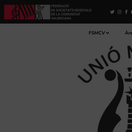
FSMCV
Àre