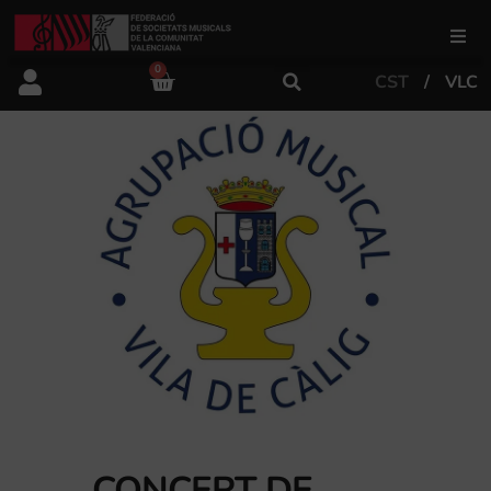
0
CST
VLC
FSMCV
Àrea de gestió
Àrea educativa
Àrea Artística
Actualitat
Tenda
CONCERT DE