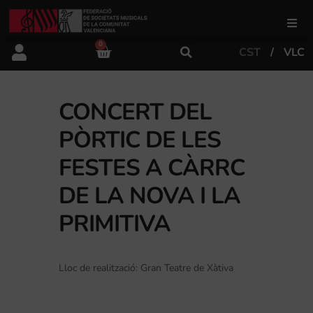
0
CST
VLC
FSMCV
Àrea de gestió
CONCERT DEL
PÒRTIC DE LES
Àrea educativa
FESTES A CÀRRC
DE LA NOVA I LA
Àrea Artística
PRIMITIVA
Actualitat
Lloc de realització: Gran Teatre de Xàtiva
Tenda