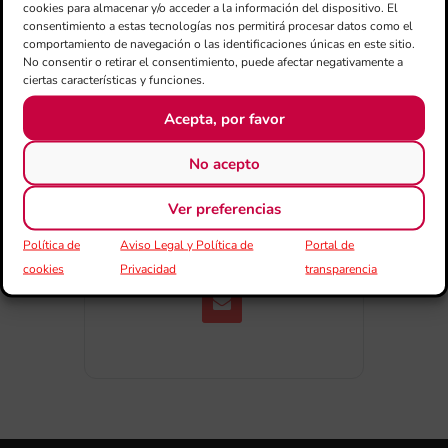
cookies para almacenar y/o acceder a la información del dispositivo. El
consentimiento a estas tecnologías nos permitirá procesar datos como el
comportamiento de navegación o las identificaciones únicas en este sitio.
No consentir o retirar el consentimiento, puede afectar negativamente a
ciertas características y funciones.
Acepta, por favor
COMPARTIR
No acepto
ESDEVENIMENT
Ver preferencias
Política de
Aviso Legal y Política de
Portal de
cookies
Privacidad
transparencia