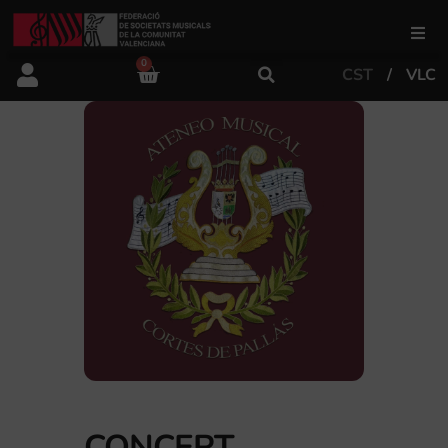
0
CST
VLC
FSMCV
Àrea de gestió
Àrea educativa
Àrea Artística
Actualitat
Tenda
CONCERT