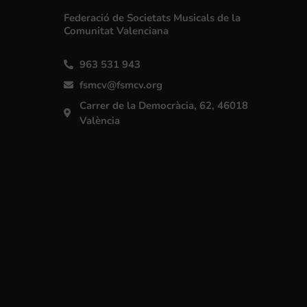
Federació de Societats Musicals de la
Comunitat Valenciana
963 531 943
fsmcv@fsmcv.org
Carrer de la Democràcia, 62, 46018
València