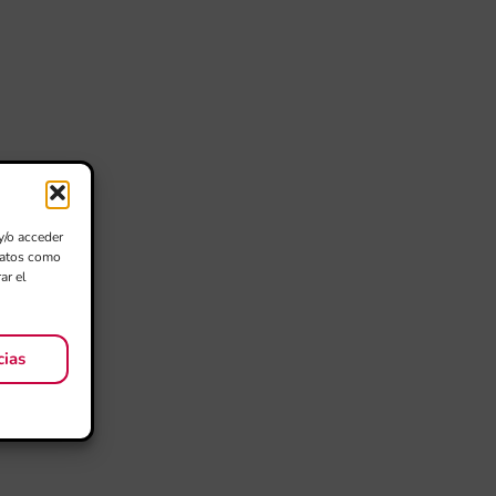
y/o acceder
 datos como
ar el
cias