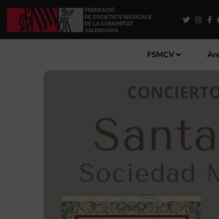
FSMCV
Àre