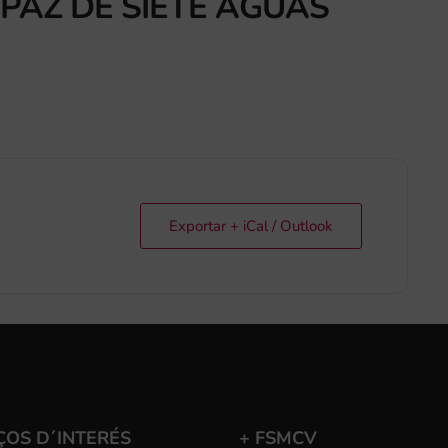
 PAZ DE SIETE AGUAS
Exportar + iCal / Outlook
ÇOS D´INTERÉS
+ FSMCV