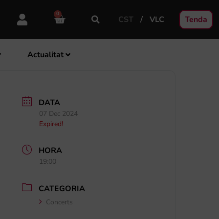
0
CST
VLC
Tenda
Actualitat
DATA
07 Dec 2024
Expired!
HORA
19:00
CATEGORIA
Concerts