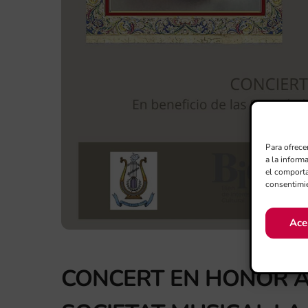
Para ofrece
a la inform
el comporta
consentimie
Ace
CONCERT EN HONOR A 