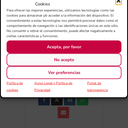
Cookies
+ Afegir a Google Calendar
Para ofrecer las mejores experiencias, utilizamos tecnologías como las
cookies para almacenar y/o acceder a la información del dispositivo. El
consentimiento a estas tecnologías nos permitirá procesar datos como el
Exportar + iCal / Outlook
comportamiento de navegación o las identificaciones únicas en este sitio.
No consentir o retirar el consentimiento, puede afectar negativamente a
ciertas características y funciones.
Acepta, por favor
No acepto
COMPARTIR
Ver preferencias
ESDEVENIMENT
Política de
Aviso Legal y Política de
Portal de
cookies
Privacidad
transparencia