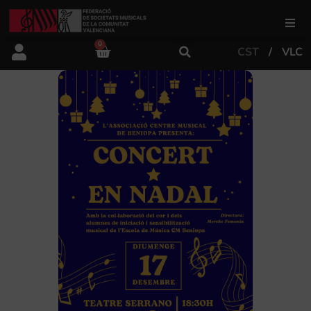
0
CST
VLC
FSMCV
Àrea de gestió
Àrea educativa
Àrea Artística
Actualitat
Tenda