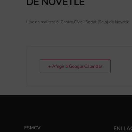
DE NOVETLÈ
Lloc de realització: Centre Cívic i Social (Saló) de Novetlè
+ Afegir a Google Calendar
FSMCV
ENLLA