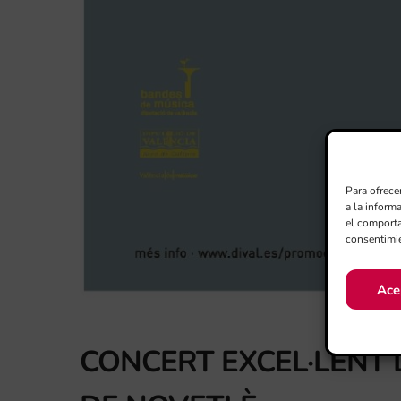
Para ofrece
a la inform
el comporta
consentimie
Ace
CONCERT EXCEL·LENT 