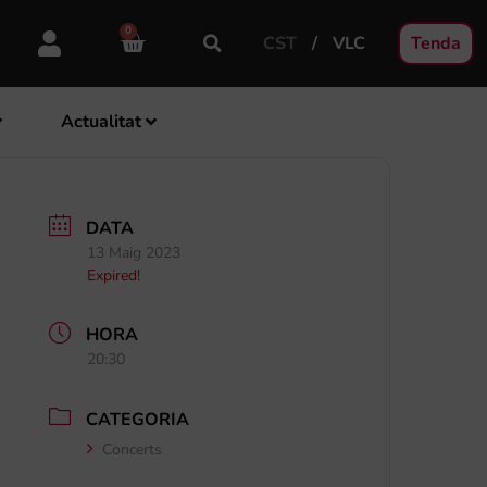
0
CST
VLC
Tenda
Actualitat
DATA
13 Maig 2023
Expired!
HORA
20:30
CATEGORIA
Concerts