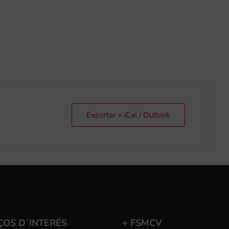
Exportar + iCal / Outlook
ÇOS D´INTERÉS
+ FSMCV