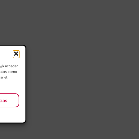
y/o acceder
 datos como
ar el
cias