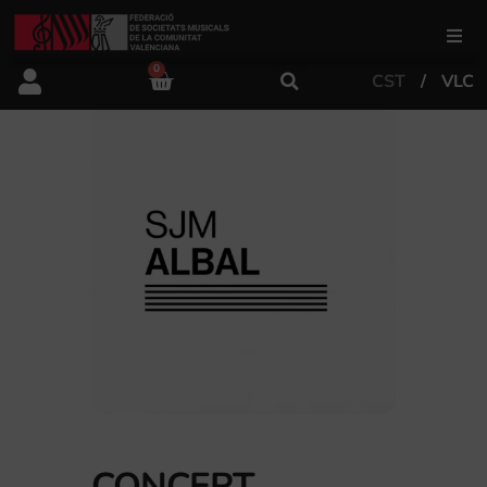
0
CST
VLC
FSMCV
Àrea de gestió
Àrea educativa
Àrea Artística
Actualitat
Tenda
CONCERT