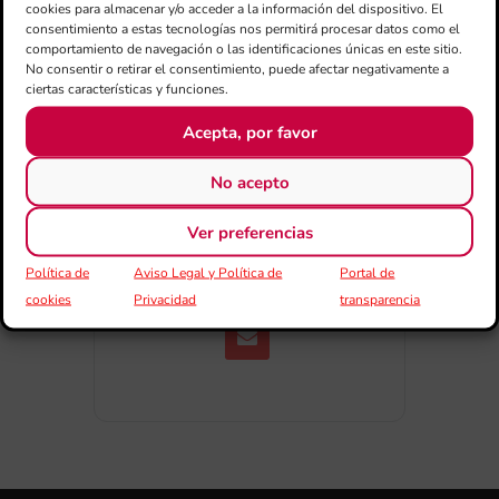
cookies para almacenar y/o acceder a la información del dispositivo. El
consentimiento a estas tecnologías nos permitirá procesar datos como el
comportamiento de navegación o las identificaciones únicas en este sitio.
No consentir o retirar el consentimiento, puede afectar negativamente a
ciertas características y funciones.
Acepta, por favor
COMPARTIR
No acepto
ESDEVENIMENT
Ver preferencias
Política de
Aviso Legal y Política de
Portal de
cookies
Privacidad
transparencia