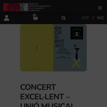
0
CST
VLC
FSMCV
Àrea de gestió
Àrea educativa
Àrea Artística
Actualitat
CONCERT
EXCEL·LENT –
Tenda
UNIÓ MUSICAL