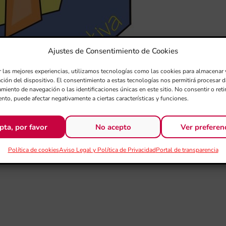
Ajustes de Consentimiento de Cookies
r las mejores experiencias, utilizamos tecnologías como las cookies para almacenar 
ación del dispositivo. El consentimiento a estas tecnologías nos permitirá procesar
miento de navegación o las identificaciones únicas en este sitio. No consentir o retir
nto, puede afectar negativamente a ciertas características y funciones.
RI DE SANTA CECILIA –
pta, por favor
No acepto
Ver preferen
A NOVA” DE XÀTIVA
Política de cookies
Aviso Legal y Política de Privacidad
Portal de transparencia