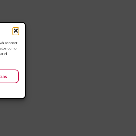
y/o acceder
 datos como
ar el
cias