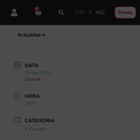
0
CST
VLC
Tenda
Actualitat
DATA
29 Nov 2025
Expired!
HORA
19:00
CATEGORIA
Concerts