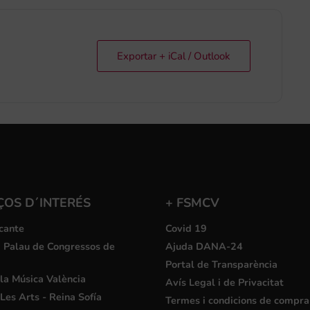
Exportar + iCal / Outlook
ÇOS D´INTERÉS
+ FSMCV
cante
Covid 19
i Palau de Congressos de
Ajuda DANA-24
Portal de Transparència
la Música València
Avís Legal i de Privacitat
Les Arts - Reina Sofía
Termes i condicions de compra