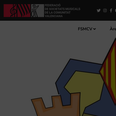
FSMCV
Àre