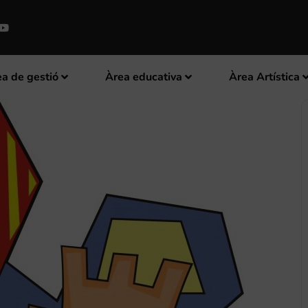
a de gestió
Àrea educativa
Àrea Artística