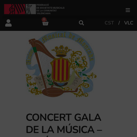
0
CST
VLC
FSMCV
Àrea de gestió
Àrea educativa
Àrea Artística
Actualitat
CONCERT GALA
DE LA MÚSICA –
Tenda