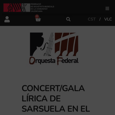
0
CST
VLC
FSMCV
Àrea de gestió
Àrea educativa
Àrea Artística
CONCERT/GALA
Actualitat
LÍRICA DE
SARSUELA EN EL
Tenda