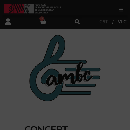
0
CST
VLC
FSMCV
Àrea de gestió
Àrea educativa
Àrea Artística
Actualitat
Tenda
CONCERT