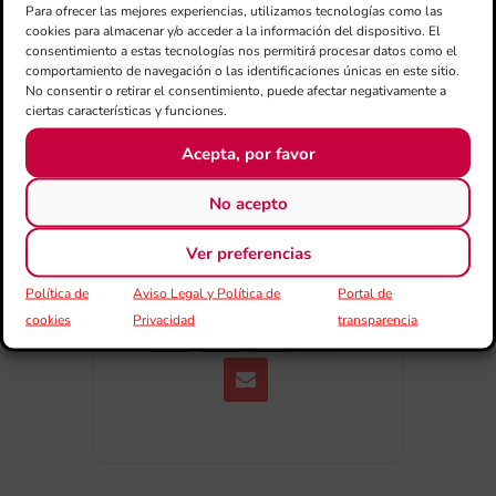
Para ofrecer las mejores experiencias, utilizamos tecnologías como las
Exportar + iCal / Outlook
cookies para almacenar y/o acceder a la información del dispositivo. El
consentimiento a estas tecnologías nos permitirá procesar datos como el
comportamiento de navegación o las identificaciones únicas en este sitio.
No consentir o retirar el consentimiento, puede afectar negativamente a
ciertas características y funciones.
Acepta, por favor
No acepto
COMPARTIR
ESDEVENIMENT
Ver preferencias
Política de
Aviso Legal y Política de
Portal de
cookies
Privacidad
transparencia