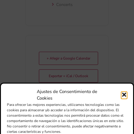
Concerts
+ Afegir a Google Calendar
Exportar + iCal / Outlook
Ajustes de Consentimiento de
Cookies
Para ofrecer las mejores experiencias, utilizamos tecnologías como las
cookies para almacenar y/o acceder a la información del dispositivo. El
consentimiento a estas tecnologías nos permitirá procesar datos como el
comportamiento de navegación o las identificaciones únicas en este sitio.
No consentir o retirar el consentimiento, puede afectar negativamente a
COMPARTIR
ciertas características y funciones.
ESDEVENIMENT