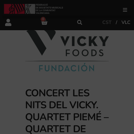
0
CST
VLC
FSMCV
Àrea de gestió
Àrea educativa
Àrea Artística
CONCERT LES
NITS DEL VICKY.
Actualitat
QUARTET PIEMÉ –
QUARTET DE
Tenda